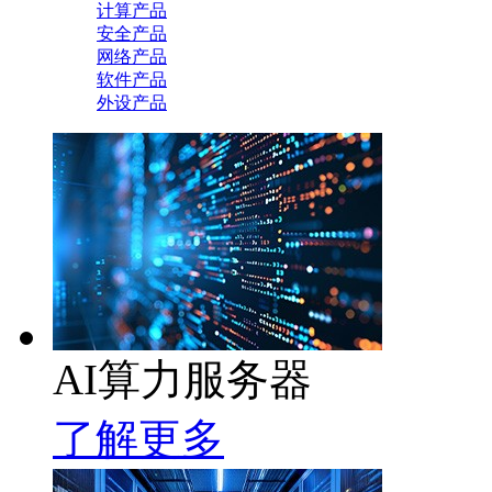
计算产品
安全产品
网络产品
软件产品
外设产品
AI算力服务器
了解更多