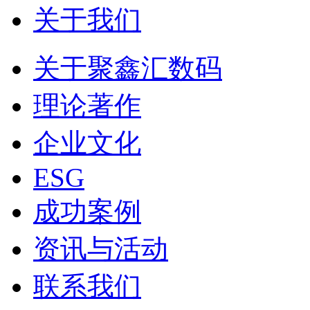
关于我们
关于聚鑫汇数码
理论著作
企业文化
ESG
成功案例
资讯与活动
联系我们