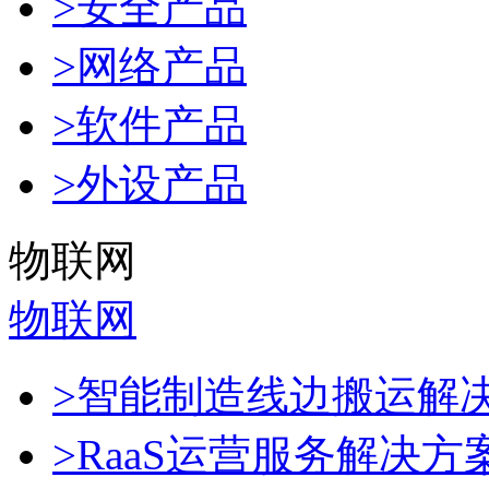
>安全产品
>网络产品
>软件产品
>外设产品
物联网
物联网
>智能制造线边搬运解
>RaaS运营服务解决方