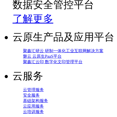
数据安全管控平台
了解更多
云原生产品及应用平台
聚鑫汇研云 研制一体化工业互联网解决方案
磐云 云原生PaaS平台
聚鑫汇云印 数字化文印管理平台
云服务
云管理服务
安全服务
基础架构服务
云应用服务
云培训服务