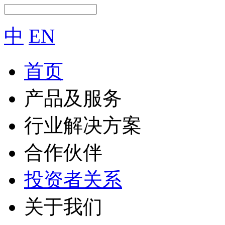
中
EN
首页
产品及服务
行业解决方案
合作伙伴
投资者关系
关于我们