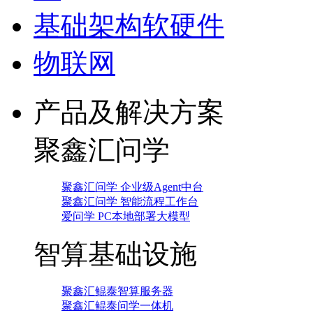
基础架构软硬件
物联网
产品及解决方案
聚鑫汇问学
聚鑫汇问学 企业级Agent中台
聚鑫汇问学 智能流程工作台
爱问学 PC本地部署大模型
智算基础设施
聚鑫汇鲲泰智算服务器
聚鑫汇鲲泰问学一体机