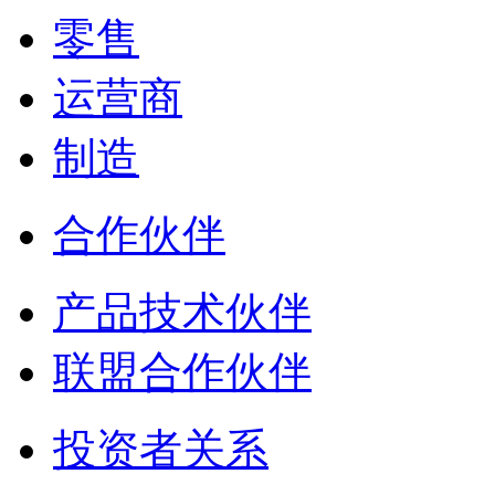
零售
运营商
制造
合作伙伴
产品技术伙伴
联盟合作伙伴
投资者关系