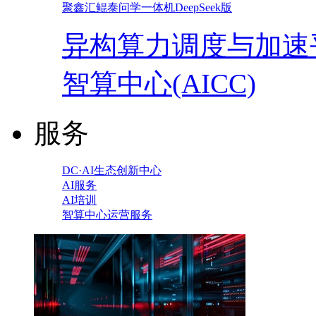
聚鑫汇鲲泰问学一体机DeepSeek版
异构算力调度与加速
智算中心(AICC)
服务
DC·AI生态创新中心
AI服务
AI培训
智算中心运营服务