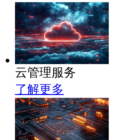
云管理服务
了解更多