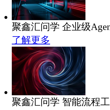
聚鑫汇问学 企业级Age
了解更多
聚鑫汇问学 智能流程