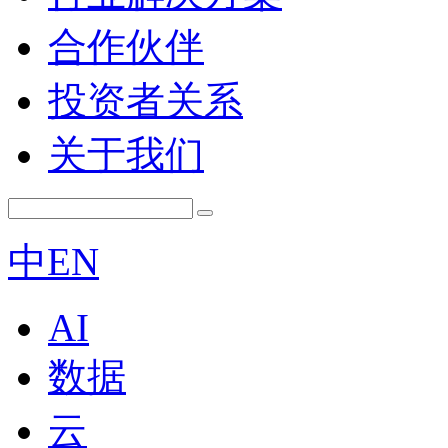
合作伙伴
投资者关系
关于我们
中
EN
AI
数据
云