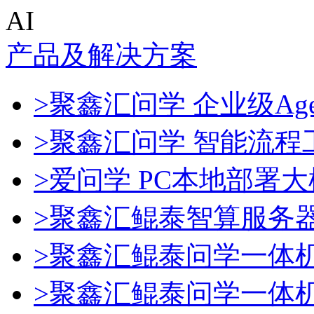
AI
产品及解决方案
>聚鑫汇问学 企业级Age
>聚鑫汇问学 智能流程
>爱问学 PC本地部署
>聚鑫汇鲲泰智算服务
>聚鑫汇鲲泰问学一体
>聚鑫汇鲲泰问学一体机De