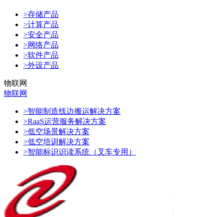
>存储产品
>计算产品
>安全产品
>网络产品
>软件产品
>外设产品
物联网
物联网
>智能制造线边搬运解决方案
>RaaS运营服务解决方案
>低空场景解决方案
>低空培训解决方案
>智能标识识读系统（叉车专用）