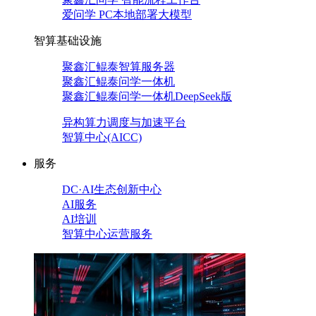
爱问学 PC本地部署大模型
智算基础设施
聚鑫汇鲲泰智算服务器
聚鑫汇鲲泰问学一体机
聚鑫汇鲲泰问学一体机DeepSeek版
异构算力调度与加速平台
智算中心(AICC)
服务
DC·AI生态创新中心
AI服务
AI培训
智算中心运营服务