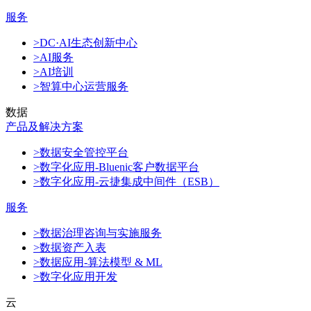
服务
>DC·AI生态创新中心
>AI服务
>AI培训
>智算中心运营服务
数据
产品及解决方案
>数据安全管控平台
>数字化应用-Bluenic客户数据平台
>数字化应用-云捷集成中间件（ESB）
服务
>数据治理咨询与实施服务
>数据资产入表
>数据应用-算法模型 & ML
>数字化应用开发
云