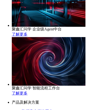
聚鑫汇问学 企业级Agent中台
了解更多
聚鑫汇问学 智能流程工作台
了解更多
产品及解决方案