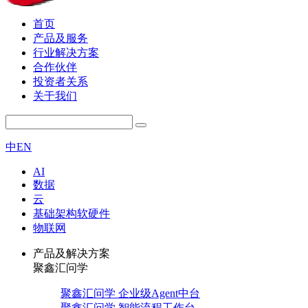
首页
产品及服务
行业解决方案
合作伙伴
投资者关系
关于我们
中
EN
AI
数据
云
基础架构软硬件
物联网
产品及解决方案
聚鑫汇问学
聚鑫汇问学 企业级Agent中台
聚鑫汇问学 智能流程工作台